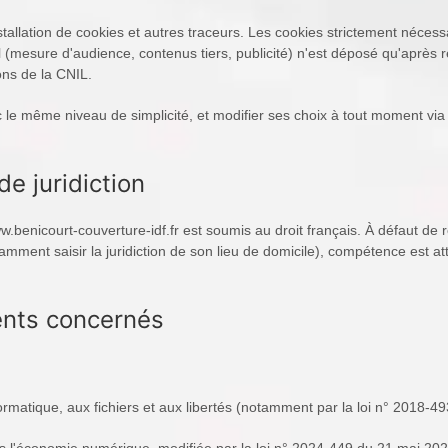
'installation de cookies et autres traceurs. Les cookies strictement néce
(mesure d'audience, contenus tiers, publicité) n'est déposé qu'après re
ns de la CNIL.
c le même niveau de simplicité, et modifier ses choix à tout moment via
de juridiction
//www.benicourt-couverture-idf.fr est soumis au droit français. À défaut d
mment saisir la juridiction de son lieu de domicile), compétence est 
ments concernés
formatique, aux fichiers et aux libertés (notamment par la loi n° 2018-4
ns l'économie numérique, modifiée par la loi n° 2024-449 du 21 mai 20