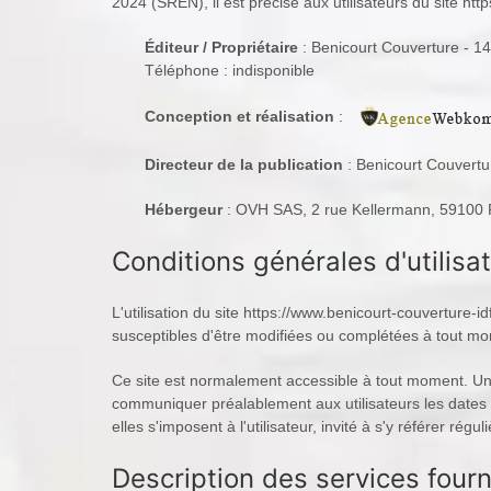
2024 (SREN), il est précisé aux utilisateurs du site http
Éditeur / Propriétaire
: Benicourt Couverture - 1
Téléphone : indisponible
Conception et réalisation
:
Directeur de la publication
: Benicourt Couvertu
Hébergeur
: OVH SAS, 2 rue Kellermann, 59100 R
Conditions générales d'utilisa
L'utilisation du site https://www.benicourt-couverture-id
susceptibles d'être modifiées ou complétées à tout mome
Ce site est normalement accessible à tout moment. Une
communiquer préalablement aux utilisateurs les dates e
elles s'imposent à l'utilisateur, invité à s'y référer régu
Description des services fourn