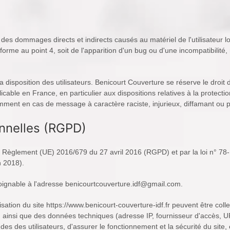
es dommages directs et indirects causés au matériel de l'utilisateur lo
n conforme au point 4, soit de l'apparition d'un bug ou d'une incompatibil
la disposition des utilisateurs. Benicourt Couverture se réserve le droi
icable en France, en particulier aux dispositions relatives à la protecti
mment en cas de message à caractère raciste, injurieux, diffamant ou po
nnelles (RGPD)
 Règlement (UE) 2016/679 du 27 avril 2016 (RGPD) et par la loi n° 78-1
n 2018).
oignable à l'adresse benicourtcouverture.idf@gmail.com.
ilisation du site https://www.benicourt-couverture-idf.fr peuvent être colle
, ainsi que des données techniques (adresse IP, fournisseur d'accès, U
 des utilisateurs, d'assurer le fonctionnement et la sécurité du site, e