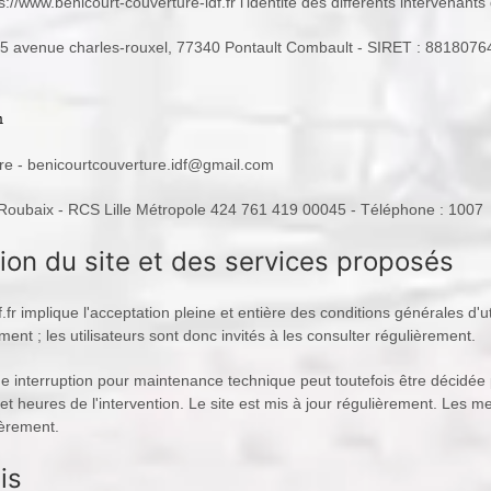
s://www.benicourt-couverture-idf.fr l'identité des différents intervenants
45 avenue charles-rouxel, 77340 Pontault Combault - SIRET : 88180764
re - benicourtcouverture.idf@gmail.com
oubaix - RCS Lille Métropole 424 761 419 00045 - Téléphone : 1007
tion du site et des services proposés
f.fr implique l'acceptation pleine et entière des conditions générales d'u
nt ; les utilisateurs sont donc invités à les consulter régulièrement.
 interruption pour maintenance technique peut toutefois être décidée p
t heures de l'intervention. Le site est mis à jour régulièrement. Les m
lièrement.
is